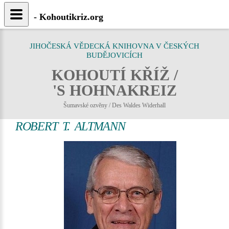
- Kohoutikriz.org
JIHOČESKÁ VĚDECKÁ KNIHOVNA V ČESKÝCH
BUDĚJOVICÍCH
KOHOUTÍ KŘÍŽ /
'S HOHNAKREIZ
Šumavské ozvěny / Des Waldes Widerhall
ROBERT T. ALTMANN