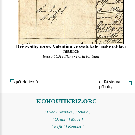
Dvě svatby na sv. Valentina ve svatokateřinské oddací
matrice
Repro SOA v Plzni -
Porta fontium
zpět do textů
další strana
přílohy
KOHOUTIKRIZ.ORG
[ Úvod / Novinky ]
[ Studie ]
[ Obsah ]
[ Mapy ]
[ Najít ]
[ Kontakt ]