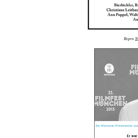
Repro
T