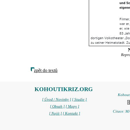
Repr
zpět do textů
KOHOUTIKRIZ.ORG
Kohoutí
[ Úvod / Novinky ]
[ Studie ]
[ Obsah ]
[ Mapy ]
Citace: MA
[ Najít ]
[ Kontakt ]