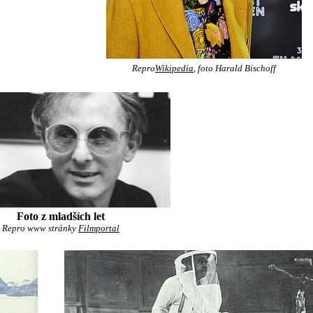
Repro
Wikipedia
, foto Harald Bischoff
Foto z mladších let
Repro www stránky
Filmportal