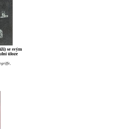
ži) se svým
lní úloze
griffe,