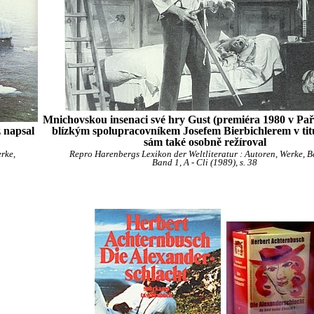
Mnichovskou insenaci své hry Gust (premiéra 1980 v Paří
 napsal
blízkým spolupracovníkem Josefem Bierbichlerem v titu
sám také osobně režíroval
rke,
Repro Harenbergs Lexikon der Weltliteratur : Autoren, Werke, Be
Band 1, A - Cli (1989), s. 38