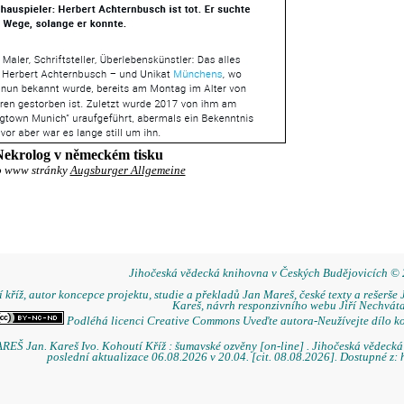
Nekrolog v německém tisku
o www stránky
Augsburger Allgemeine
Jihočeská vědecká knihovna v Českých Budějovicích ©
 kříž, autor koncepce projektu, studie a překladů Jan Mareš, české texty a rešerše 
Kareš, návrh responzivního webu Jiří Nechváta
Podléhá licenci Creative Commons Uveďte autora-Neužívejte dílo k
REŠ Jan. Kareš Ivo. Kohoutí Kříž : šumavské ozvěny [on-line] . Jihočeská vědeck
poslední aktualizace 06.08.2026 v 20.04. [cit. 08.08.2026]. Dostupné z: