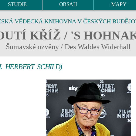
STUDIE
OBSAH
MAPY
ESKÁ VĚDECKÁ KNIHOVNA V ČESKÝCH BUDĚJO
UTÍ KŘÍŽ / 'S HOHNA
Šumavské ozvěny / Des Waldes Widerhall
. HERBERT SCHILD)