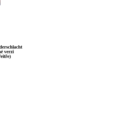
derschlacht
né verzi
eitře)