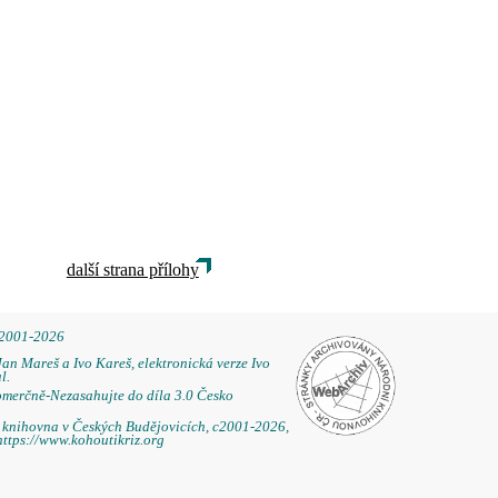
další strana přílohy
 2001-2026
Jan Mareš a Ivo Kareš, elektronická verze Ivo
l.
omerčně-Nezasahujte do díla 3.0 Česko
á knihovna v Českých Budějovicích, c2001-2026,
https://www.kohoutikriz.org