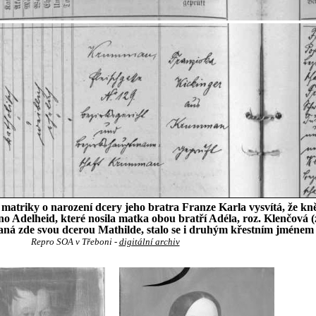
triky o narození dcery jeho bratra Franze Karla vysvítá, že kn
no Adelheid, které nosila matka obou bratří Adéla, roz. Klenčová (
aná zde svou dcerou Mathilde, stalo se i druhým křestním jméne
Repro SOA v Třeboni -
digitální archiv