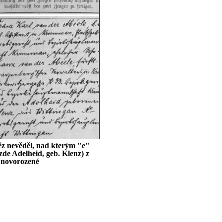
ěz nevěděl, nad kterým "e"
zde Adelheid, geb. Klenz) z
m novorozené