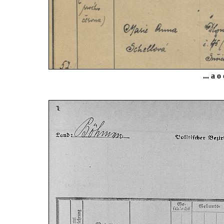
... a 