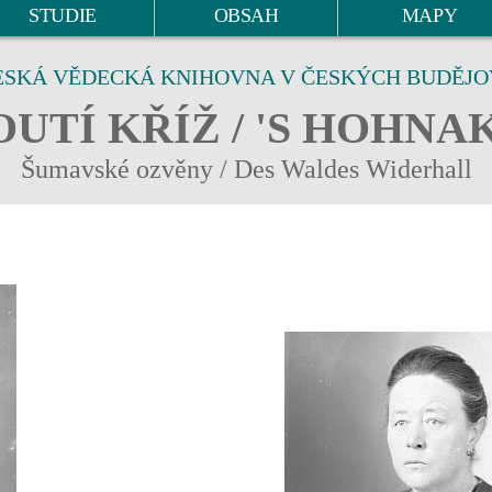
STUDIE
OBSAH
MAPY
ESKÁ VĚDECKÁ KNIHOVNA V ČESKÝCH BUDĚJO
UTÍ KŘÍŽ / 'S HOHNA
Šumavské ozvěny / Des Waldes Widerhall