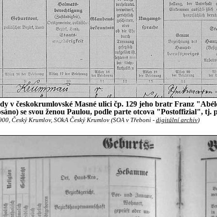
ehdy v českokrumlovské Masné ulici čp. 129 jeho bratr Franz "Abél
sáno) se svou ženou Paulou, podle parte otcova "Postoffizial", tj.
1900, Český Krumlov, SOkA Český Krumlov (SOA v Třeboni -
digitální archiv
)