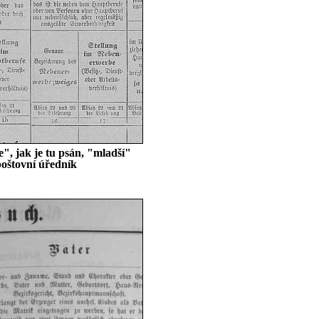
e", jak je tu psán, "mladší"
 poštovní úředník