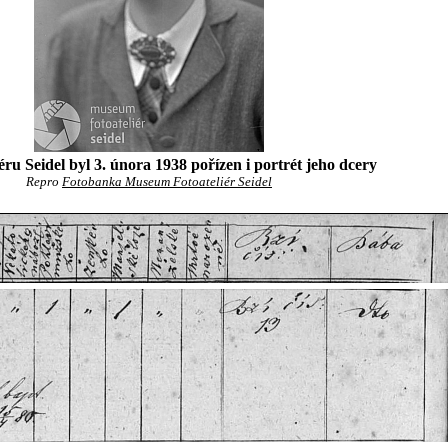
iéru Seidel byl 3. února 1938 pořízen i portrét jeho dcery
Repro
Fotobanka Museum Fotoateliér Seidel