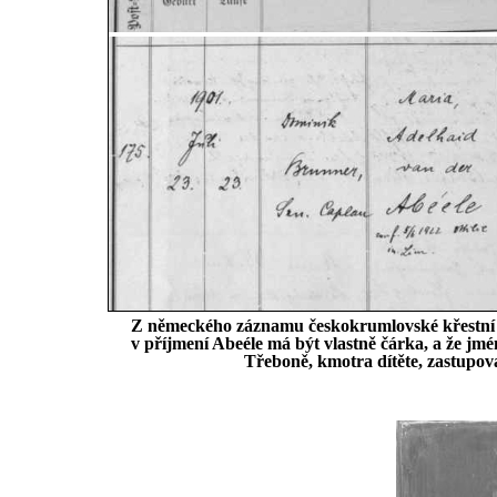
Z německého záznamu českokrumlovské křestní ma
v příjmení Abeéle má být vlastně čárka, a že jmé
Třeboně, kmotra dítěte, zastupov