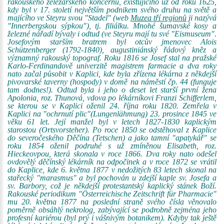
rakouského železářského koncernu, existujícího už od roku 1625,
kdy byl v 17. století největším podnikem svého druhu na světě a
majícího ve Steyru svou "Stadel" (web
Muzea tří regionů
ji nazývá
"Innerbergskou sýpkou"), tj. filiálku. Mnohé šumavské kosy a
železné nářadí bývaly i odtud (ve Steyru mají tu své "Eismuseum".
Josefovým starším bratrem byl otcův jmenovec Alois
Schützenberger (1792-1840), augustiniánský řádový kněz a
významný rakouský topograf. Roku 1816 se Josef stal na pražské
Karlo-Ferdinandově univerzitě magistrem farmacie a dva roky
nato začal působit v Kaplici, kde byla zřízena lékárna z někdejší
pivovarské taverny (hospody) v domě na náměstí čp. 44 (funguje
tam dodnes!). Odtud byla i jeho o deset let starší první žena
Apolonia, roz. Thunová, vdova po lékárníkovi Franzi Schifferlem,
se kterou se v Kaplici oženil 24. října roku 1820. Zemřela v
Kaplici na "ochrnutí plic"(Lungenlähmung) 23. prosince 1845 ve
věku 61 let. Její manžel byl v letech 1827-1830 kaplickým
starostou (Ortsvorsteher). Po roce 1850 se odstěhoval z Kaplice
do severočeského Děčína (Tetschen) a jako tamní "apatykář" se
roku 1854 oženil podruhé s už zmíněnou Elisabeth, roz.
Hieckeovpou, která skonala v roce 1866. Dva roky nato odešel
ovdovělý děčínský lékárník na odpočinek a v roce 1872 se vrátil
do Kaplice, kde 6. května 1877 v nedožitých 83 letech skonal na
stařecký "marasmus" a byl pochován u zdejší kaple sv. Josefa a
sv. Barbory, což je někdejší protestantský kaplický stánek Boží.
Rakouské periodikum "Österreichische Zeitschrift für Pharmacie"
mu 20. května 1877 na poslední straně svého čísla věnovalo
poměrně obsáhlý nekrolog, zabývající se podrobně zejména jeho
profesní kariérou (byl prý i vášnivým botanikem). Kdyby tak ještě