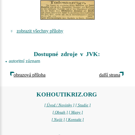
zobrazit všechny přílohy
Dostupné zdroje v JVK:
autoritní záznam
obrazová příloha
další strana
KOHOUTIKRIZ.ORG
[ Úvod / Novinky ]
[ Studie ]
[ Obsah ]
[ Mapy ]
[ Najít ]
[ Kontakt ]