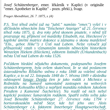
Josef Schützenberger
, emer. lékárník v Kaplici (v originále
"emer. Apotheker in Kaplitz" - pozn. překl.), švagr.
Prager Abendblatt, 26. 7. 1875, s. (4)
P.S. Text téhož znění (až na "jubil." namísto "emer.") vyšel i v
děčínském německém listu "Tetschener Anzeiger" už 21. července
téhož roku 1875, tj. dva roky před skonem pisatele, v němž týž
prozrazuje mj. příjmení své manželky Elisabeth, roz. Hieckeové (v
kaplivké úmrtní matrice dokonce u záznamu o skonu manželově
"Elis., gebor. Hike"!) z Ústí nad Labem. Nelze vyloučit její
příbuzenský vztah s významným tamním německým historikem
Wenzelem Hiekem (Hieckem), editorem listináře (Urkundenbuch)
města Ústí nad Labem do roku 1526.
Počátkem hledání nějakého dokumentu, podepsaného Josefem
Schützenbergerem, byla ovšem skutečnost, že se stal poslancem
ústavodárného Říšského sněmu z roku 1848 za volební obvod
Kaplice, a to od 22. listopadu 1848 do 7. března 1849 v důsledku
odstoupení
Ignaze Depila
(ten je jako rodák z Michnice u
Rožmitálu na Šumavě samostatně zastoupen na webových
stranách Kohoutího kříže) a nepřijetí mandátu rolníkem Jakobem
Preußem z Kamenné /Sacherles/). Na rozdíl od nich nebyl
kaplický poslanec šumavským rodákem. Spatřil světlo světa jako
Josef Benedikt Schützenberger 27. července roku 1794 v
hornorakouském městě Steyr, kde byl jeho otec Alois
Schützenberger c.k. faktorem Innerberger Hauptgewerkschaft,