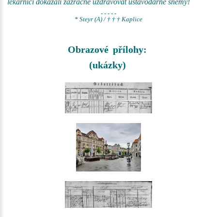
lékárníci dokázali zázračně uzdravovat ústavodárné sněmy!
- - - - -
* Steyr (A) / † † † Kaplice
Obrazové přílohy:
(ukázky)