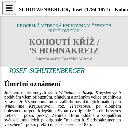
SCHÜTZENBERGER, Josef (1794-1877) - Kohout
JIHOČESKÁ VĚDECKÁ KNIHOVNA V ČESKÝCH
BUDĚJOVICÍCH
KOHOUTÍ KŘÍŽ /
'S HOHNAKREIZ
Šumavské ozvěny / Des Waldes Widerhall
JOSEF SCHÜTZENBERGER
Úmrtní oznámení
Jménem nepřítomných synů
Wilhelma
a
Josefa Kreyslerových
podávám všem příbuzným, přátelům a známým velice truchlivou
zprávu, že Všemohoucímu se zalíbilo povolat jejich matku paní
Wilhelmine Kreyslerovou
, roz.
Hieckeovou
po dlouhém
bolestném utrpení k lepšímu životu (v originále "in ein besseres
Leben" - pozn. překl.). Zemřela Bohu oddána a zaopatřena
svátostí umítajících (v originále "mit den h. Sterbesakramenten
versehen" - pozn. překl.) dne 17. července 1875.